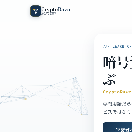
Crypto
Rawr
ACADEMY
/// LEARN CR
暗号
ぶ
CryptoRawr
専門用語だら
ビスではなく
学習ガ