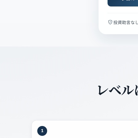
投資助言な
レベル
1