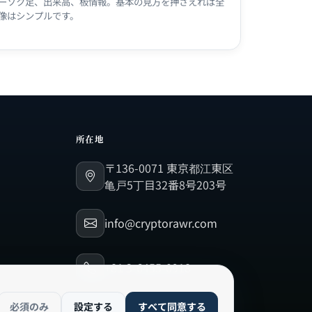
ーソク足、出来高、板情報。基本の見方を押さえれば全
像はシンプルです。
所在地
〒136-0071 東京都江東区
亀戸5丁目32番8号203号
info@cryptorawr.com
+81 3-6455-0918
必須のみ
設定する
すべて同意する